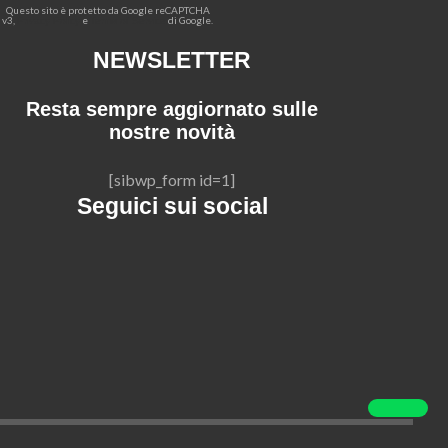
Questo sito è protetto da Google reCAPTCHA
v3,
e
di Google.
Privacy Policy
Terms of Service
NEWSLETTER
Resta sempre aggiornato sulle
nostre novità
[sibwp_form id=1]
Seguici sui social