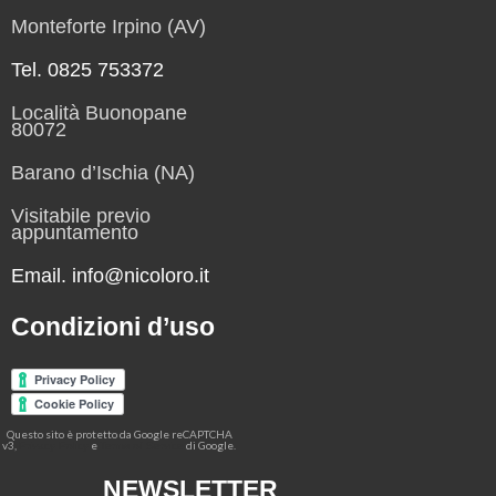
Monteforte Irpino (AV)
Tel. 0825 753372
Località Buonopane
80072
Barano d’Ischia (NA)
Visitabile previo
appuntamento
Email. info@nicoloro.it
Condizioni d’uso
Questo sito è protetto da Google reCAPTCHA
v3,
e
di Google.
Privacy Policy
Terms of Service
NEWSLETTER